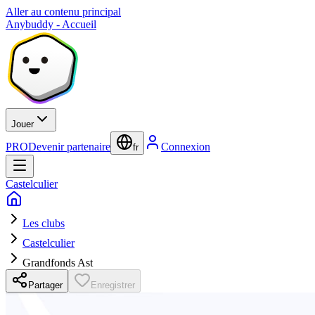
Aller au contenu principal
Anybuddy - Accueil
Jouer
PRO
Devenir partenaire
Connexion
fr
Castelculier
Les clubs
Castelculier
Grandfonds Ast
Partager
Enregistrer