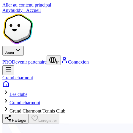
Aller au contenu principal
Anybuddy - Accueil
Jouer
PRO
Devenir partenaire
Connexion
fr
Grand charmont
Les clubs
Grand charmont
Grand Charmont Tennis Club
Partager
Enregistrer