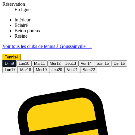
Réservation
En ligne
Intérieur
Eclairé
Béton poreux
Résine
Voir tous les clubs de
tennis
à
Goussainville
→
Tennis
4
Dim
9
Lun
10
Mar
11
Mer
12
Jeu
13
Ven
14
Sam
15
Dim
16
Lun
17
Mar
18
Mer
19
Jeu
20
Ven
21
Sam
22