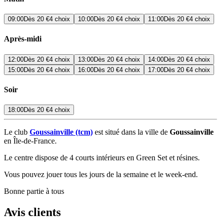
09:00
Dès
20 €
4 choix
10:00
Dès
20 €
4 choix
11:00
Dès
20 €
4 choix
Après-midi
12:00
Dès
20 €
4 choix
13:00
Dès
20 €
4 choix
14:00
Dès
20 €
4 choix
15:00
Dès
20 €
4 choix
16:00
Dès
20 €
4 choix
17:00
Dès
20 €
4 choix
Soir
18:00
Dès
20 €
4 choix
Le club
Goussainville (tcm)
est situé dans la ville de
Goussainville
en Île-de-France.
Le centre dispose de 4 courts intérieurs en Green Set et résines.
Vous pouvez jouer tous les jours de la semaine et le week-end.
Bonne partie à tous
Avis clients