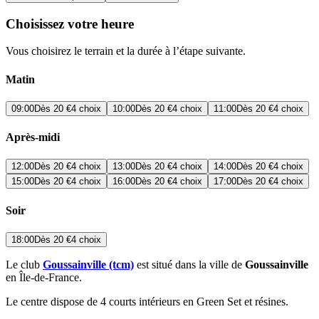
Choisissez votre heure
Vous choisirez le terrain et la durée à l’étape suivante.
Matin
09:00
Dès
20 €
4 choix
10:00
Dès
20 €
4 choix
11:00
Dès
20 €
4 choix
Après-midi
12:00
Dès
20 €
4 choix
13:00
Dès
20 €
4 choix
14:00
Dès
20 €
4 choix
15:00
Dès
20 €
4 choix
16:00
Dès
20 €
4 choix
17:00
Dès
20 €
4 choix
Soir
18:00
Dès
20 €
4 choix
Le club
Goussainville (tcm)
est situé dans la ville de
Goussainville
en Île-de-France.
Le centre dispose de 4 courts intérieurs en Green Set et résines.