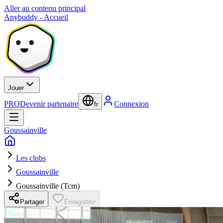
Aller au contenu principal
Anybuddy - Accueil
Jouer
PRO
Devenir partenaire
Connexion
fr
Goussainville
Les clubs
Goussainville
Goussainville (Tcm)
Partager
Enregistrer