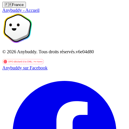
🇫🇷
France
Anybuddy - Accueil
©
2026
Anybuddy.
Tous droits réservés.
v
6e04d80
Anybuddy sur Facebook