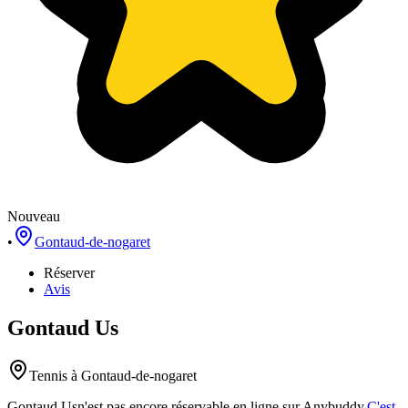
Nouveau
•
Gontaud-de-nogaret
Réserver
Avis
Gontaud Us
Tennis
à Gontaud-de-nogaret
Gontaud Us
n'est pas encore réservable en ligne sur Anybuddy.
C'est