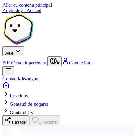
Aller au contenu principal
Anybuddy - Accueil
Jouer
PRO
Devenir partenaire
Connexion
fr
Gontaud-de-nogaret
Les clubs
Gontaud-de-nogaret
Gontaud Us
Partager
Enregistrer