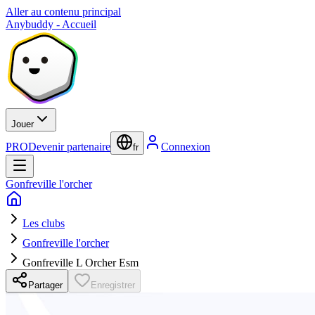
Aller au contenu principal
Anybuddy - Accueil
Jouer
PRO
Devenir partenaire
Connexion
fr
Gonfreville l'orcher
Les clubs
Gonfreville l'orcher
Gonfreville L Orcher Esm
Partager
Enregistrer