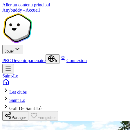
Aller au contenu principal
Anybuddy - Accueil
Jouer
PRO
Devenir partenaire
Connexion
fr
Saint-Lo
Les clubs
Saint-Lo
Golf De Saint-Lô
Partager
Enregistrer