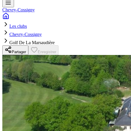
Chevry-Cossigny
Les clubs
Chevry-Cossigny
Golf De La Marsaudière
Partager
Enregistrer