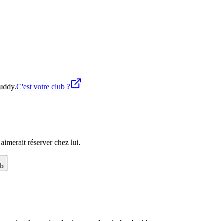
buddy.
C'est votre club ?
imerait réserver chez lui.
ub