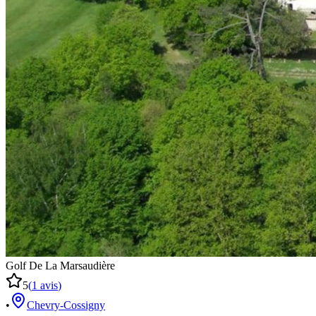
Golf De La Marsaudière
5
(
1
avis
)
•
Chevry-Cossigny