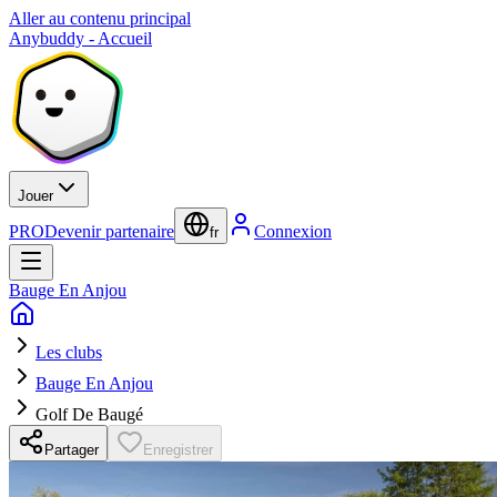
Aller au contenu principal
Anybuddy - Accueil
Jouer
PRO
Devenir partenaire
Connexion
fr
Bauge En Anjou
Les clubs
Bauge En Anjou
Golf De Baugé
Partager
Enregistrer