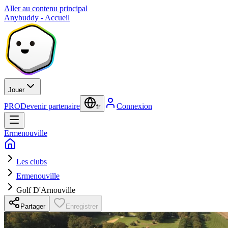
Aller au contenu principal
Anybuddy - Accueil
Jouer
PRO
Devenir partenaire
Connexion
fr
Ermenouville
Les clubs
Ermenouville
Golf D'Arnouville
Partager
Enregistrer