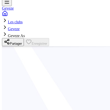
Geveze
Les clubs
Geveze
Geveze As
Partager
Enregistrer