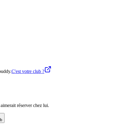
buddy.
C'est votre club ?
imerait réserver chez lui.
ub