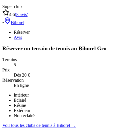
Super club
4.6
(
8
avis
)
•
Bihorel
Réserver
Avis
Réserver un terrain de
tennis
au
Bihorel Gco
Terrains
5
Prix
Dès 20 €
Réservation
En ligne
Intérieur
Eclairé
Résine
Extérieur
Non éclairé
Voir tous les clubs de
tennis
à
Bihorel
→