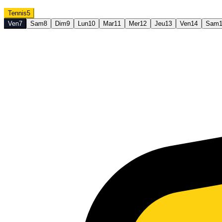
Tennis
5
Ven
7
Sam
8
Dim
9
Lun
10
Mar
11
Mer
12
Jeu
13
Ven
14
Sam