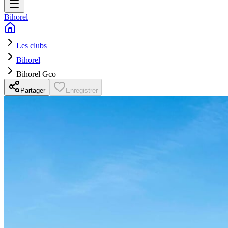
Bihorel
Les clubs
Bihorel
Bihorel Gco
Partager
Enregistrer