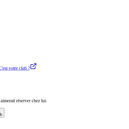
C'est votre club ?
imerait réserver chez lui.
ub