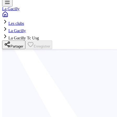
La Gacilly
Les clubs
La Gacilly
La Gacilly Tc Usg
Partager
Enregistrer