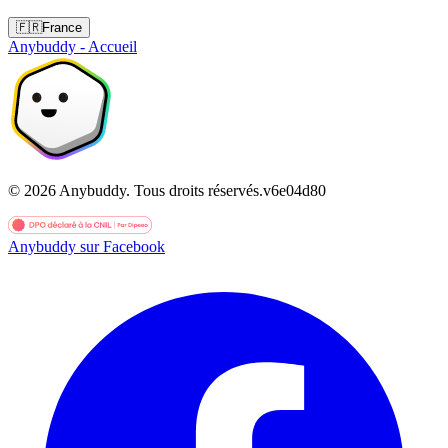
🇫🇷
France
Anybuddy - Accueil
©
2026
Anybuddy.
Tous droits réservés.
v
6e04d80
Anybuddy sur Facebook