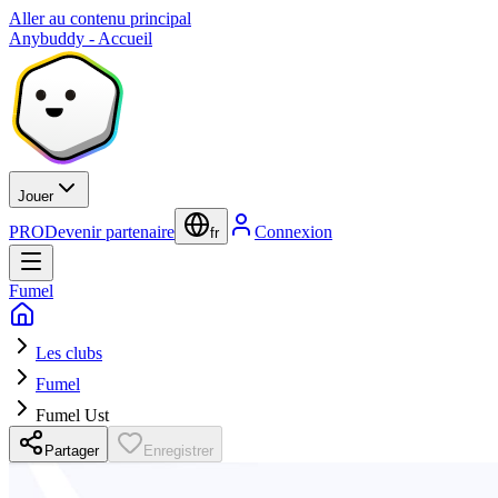
Aller au contenu principal
Anybuddy - Accueil
Jouer
PRO
Devenir partenaire
Connexion
fr
Fumel
Les clubs
Fumel
Fumel Ust
Partager
Enregistrer