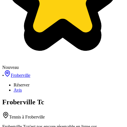
Nouveau
•
Froberville
Réserver
Avis
Froberville Tc
Tennis
à Froberville
Froberville Tc
n'est pas encore réservable en ligne sur