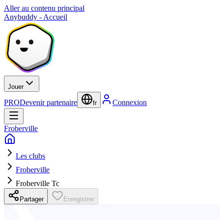
Aller au contenu principal
Anybuddy - Accueil
Jouer
PRO
Devenir partenaire
Connexion
fr
Froberville
Les clubs
Froberville
Froberville Tc
Partager
Enregistrer