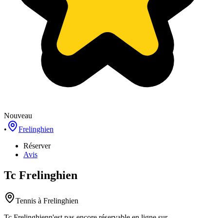
Nouveau
•
Frelinghien
Réserver
Avis
Tc Frelinghien
Tennis
à Frelinghien
Tc Frelinghien
n'est pas encore réservable en ligne sur