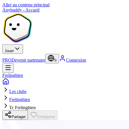
Aller au contenu principal
Anybuddy - Accueil
Jouer
PRO
Devenir partenaire
Connexion
fr
Frelinghien
Les clubs
Frelinghien
Tc Frelinghien
Partager
Enregistrer