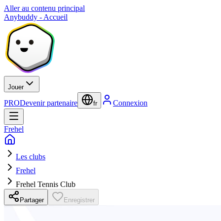
Aller au contenu principal
Anybuddy - Accueil
Jouer
PRO
Devenir partenaire
Connexion
fr
Frehel
Les clubs
Frehel
Frehel Tennis Club
Partager
Enregistrer