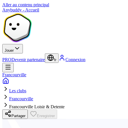
Aller au contenu principal
Anybuddy - Accueil
Jouer
PRO
Devenir partenaire
Connexion
fr
Francourville
Les clubs
Francourville
Francourville Loisir & Detente
Partager
Enregistrer