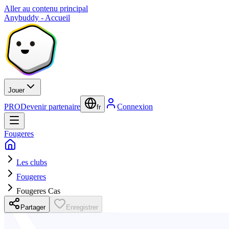
Aller au contenu principal
Anybuddy - Accueil
Jouer
PRO
Devenir partenaire
Connexion
fr
Fougeres
Les clubs
Fougeres
Fougeres Cas
Partager
Enregistrer