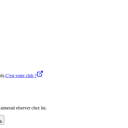
dy.
C'est votre club ?
imerait réserver chez lui.
ub