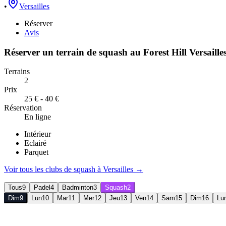
•
Versailles
Réserver
Avis
Réserver un terrain de
squash
au
Forest Hill Versaille
Terrains
2
Prix
25 € - 40 €
Réservation
En ligne
Intérieur
Eclairé
Parquet
Voir tous les clubs de
squash
à
Versailles
→
Tous
9
Padel
4
Badminton
3
Squash
2
Dim
9
Lun
10
Mar
11
Mer
12
Jeu
13
Ven
14
Sam
15
Dim
16
Lu