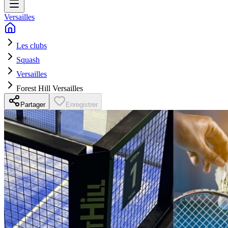
Versailles
Les clubs
Squash
Versailles
Forest Hill Versailles
Partager
Enregistrer