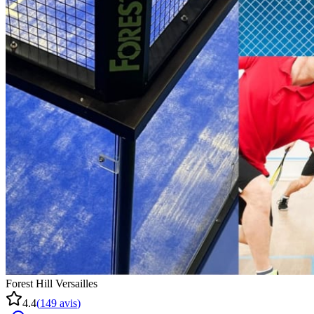
Forest Hill Versailles
4.4
(
149
avis
)