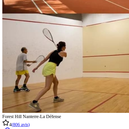
Forest Hill Nanterre-La Défense
4
(
806
avis
)