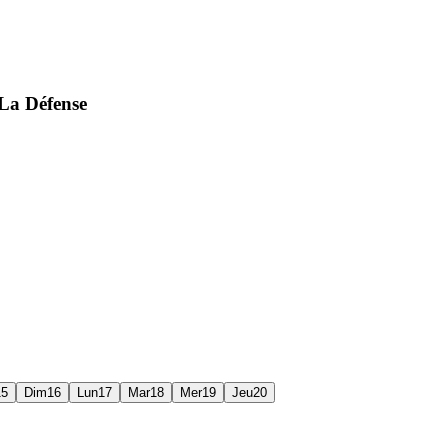
-La Défense
15
Dim
16
Lun
17
Mar
18
Mer
19
Jeu
20