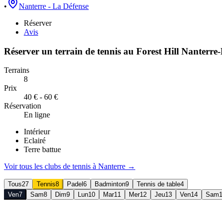
•
Nanterre - La Défense
Réserver
Avis
Réserver un terrain de
tennis
au
Forest Hill Nanterre
Terrains
8
Prix
40 € - 60 €
Réservation
En ligne
Intérieur
Eclairé
Terre battue
Voir tous les clubs de
tennis
à
Nanterre
→
Tous
27
Tennis
8
Padel
6
Badminton
9
Tennis de table
4
Ven
7
Sam
8
Dim
9
Lun
10
Mar
11
Mer
12
Jeu
13
Ven
14
Sam