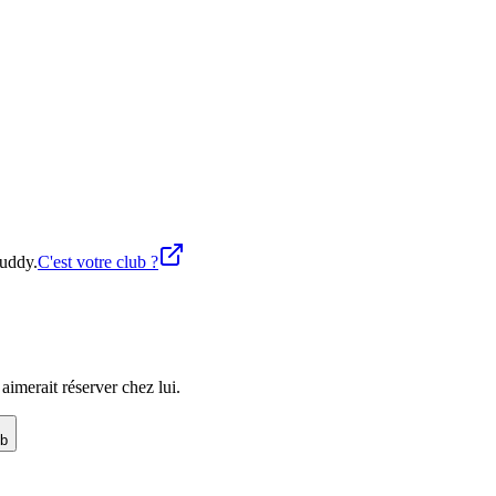
buddy.
C'est votre club ?
imerait réserver chez lui.
ub