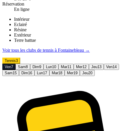
Réservation
En ligne
Intérieur
Eclairé
Résine
Extérieur
Terre battue
Voir tous les clubs de
tennis
à
Fontainebleau
→
Tennis
3
Ven
7
Sam
8
Dim
9
Lun
10
Mar
11
Mer
12
Jeu
13
Ven
14
Sam
15
Dim
16
Lun
17
Mar
18
Mer
19
Jeu
20