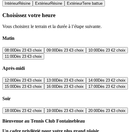
Intérieur
Résine
Extérieur
Résine
Extérieur
Terre battue
Choisissez votre heure
Vous choisirez le terrain et la durée à l’étape suivante.
Matin
08:00
Dès
23 €
3 choix
09:00
Dès
23 €
3 choix
10:00
Dès
23 €
2 choix
11:00
Dès
23 €
3 choix
Après-midi
12:00
Dès
23 €
3 choix
13:00
Dès
23 €
3 choix
14:00
Dès
23 €
2 choix
15:00
Dès
23 €
3 choix
16:00
Dès
23 €
3 choix
17:00
Dès
23 €
2 choix
Soir
18:00
Dès
23 €
2 choix
19:00
Dès
23 €
3 choix
20:00
Dès
23 €
3 choix
Bienvenue au Tennis Club Fontainebleau
Un cadre privilégié pour votre plus grand plaisir