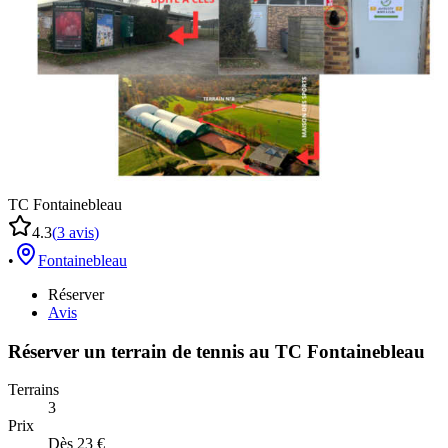
TC Fontainebleau
4.3
(
3
avis
)
•
Fontainebleau
Réserver
Avis
Réserver un terrain de
tennis
au
TC Fontainebleau
Terrains
3
Prix
Dès 23 €