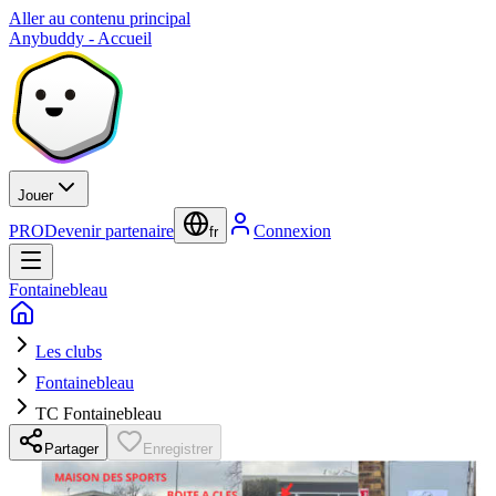
Aller au contenu principal
Anybuddy - Accueil
Jouer
PRO
Devenir partenaire
Connexion
fr
Fontainebleau
Les clubs
Fontainebleau
TC Fontainebleau
Partager
Enregistrer