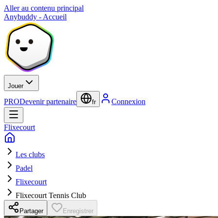
Aller au contenu principal
Anybuddy - Accueil
Jouer
PRO
Devenir partenaire
Connexion
fr
Flixecourt
Les clubs
Padel
Flixecourt
Flixecourt Tennis Club
Partager
Enregistrer