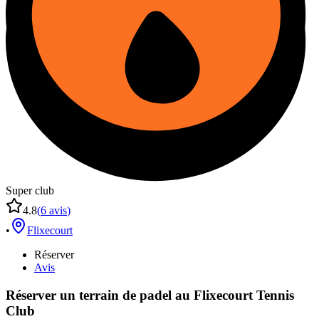
Super club
4.8
(
6
avis
)
•
Flixecourt
Réserver
Avis
Réserver un terrain de
padel
au
Flixecourt Tennis
Club