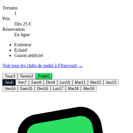
Terrains
1
Prix
Dès 25 €
Réservation
En ligne
Extérieur
Eclairé
Gazon artificiel
Voir tous les clubs de
padel
à
Flixecourt
→
Tous
3
Tennis
2
Padel
1
Jeu
6
Ven
7
Sam
8
Dim
9
Lun
10
Mar
11
Mer
12
Jeu
13
Ven
14
Sam
15
Dim
16
Lun
17
Mar
18
Mer
19