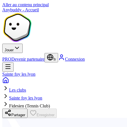
Aller au contenu principal
Anybuddy - Accueil
Jouer
PRO
Devenir partenaire
Connexion
fr
Sainte foy les lyon
Les clubs
Sainte foy les lyon
Fidesien (Tennis Club)
Partager
Enregistrer