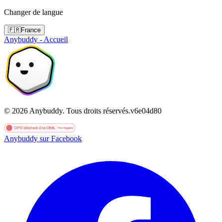
Changer de langue
🇫🇷
France
Anybuddy - Accueil
©
2026
Anybuddy.
Tous droits réservés.
v
6e04d80
Anybuddy sur Facebook