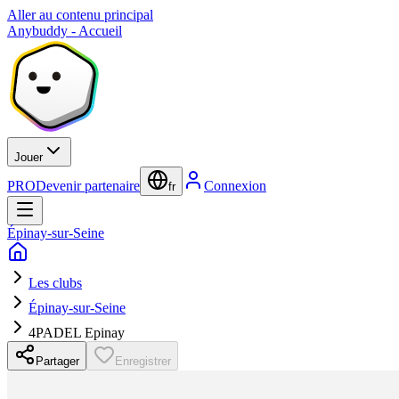
Aller au contenu principal
Anybuddy - Accueil
Jouer
PRO
Devenir partenaire
Connexion
fr
Épinay-sur-Seine
Les clubs
Épinay-sur-Seine
4PADEL Epinay
Partager
Enregistrer