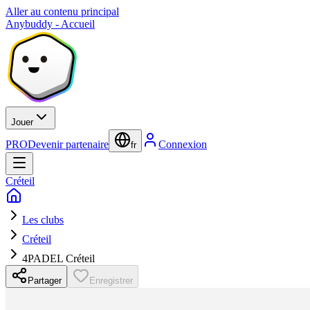
Aller au contenu principal
Anybuddy - Accueil
Jouer
PRO
Devenir partenaire
Connexion
fr
Créteil
Les clubs
Créteil
4PADEL Créteil
Partager
Enregistrer