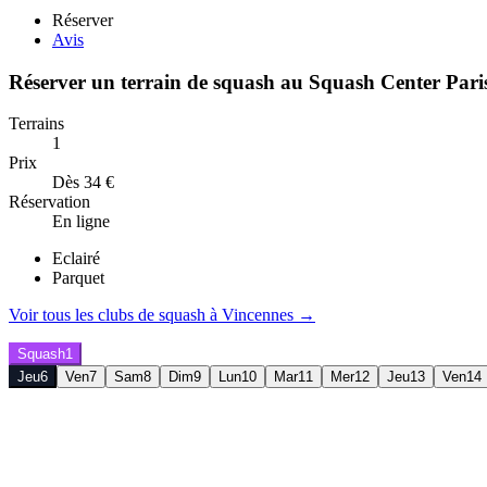
Réserver
Avis
Réserver un terrain de
squash
au
Squash Center Pari
Terrains
1
Prix
Dès 34 €
Réservation
En ligne
Eclairé
Parquet
Voir tous les clubs de
squash
à
Vincennes
→
Squash
1
Jeu
6
Ven
7
Sam
8
Dim
9
Lun
10
Mar
11
Mer
12
Jeu
13
Ven
14