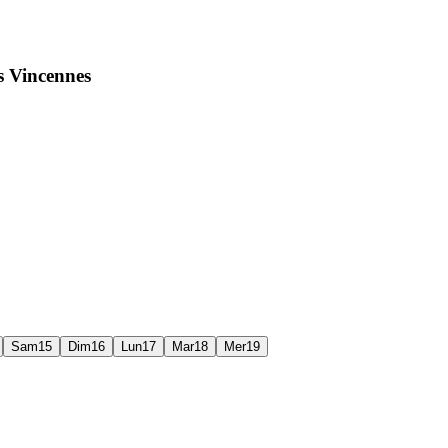
s Vincennes
Sam
15
Dim
16
Lun
17
Mar
18
Mer
19