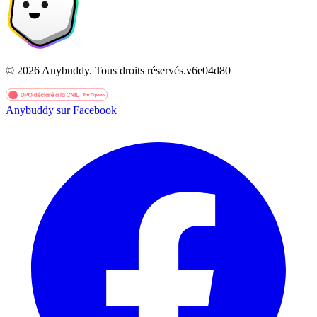
©
2026
Anybuddy.
Tous droits réservés.
v
6e04d80
Anybuddy sur Facebook