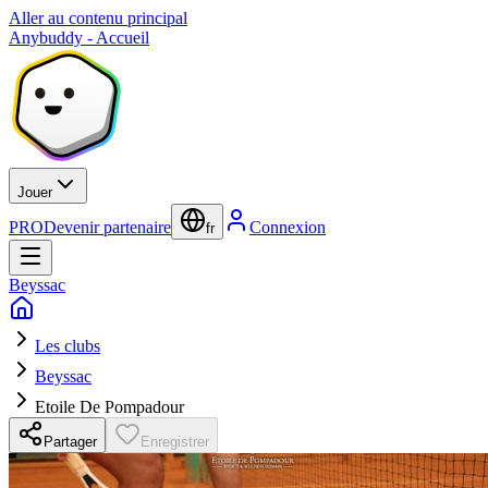
Aller au contenu principal
Anybuddy - Accueil
Jouer
PRO
Devenir partenaire
Connexion
fr
Beyssac
Les clubs
Beyssac
Etoile De Pompadour
Partager
Enregistrer