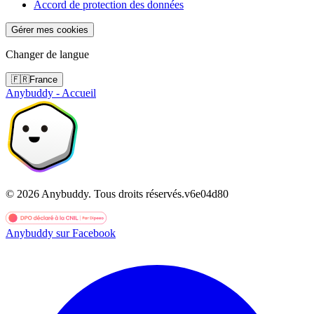
Accord de protection des données
Gérer mes cookies
Changer de langue
🇫🇷
France
Anybuddy - Accueil
©
2026
Anybuddy.
Tous droits réservés.
v
6e04d80
Anybuddy sur Facebook