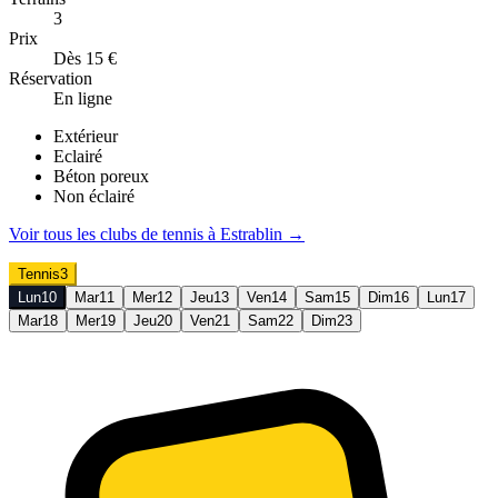
3
Prix
Dès 15 €
Réservation
En ligne
Extérieur
Eclairé
Béton poreux
Non éclairé
Voir tous les clubs de
tennis
à
Estrablin
→
Tennis
3
Lun
10
Mar
11
Mer
12
Jeu
13
Ven
14
Sam
15
Dim
16
Lun
17
Mar
18
Mer
19
Jeu
20
Ven
21
Sam
22
Dim
23