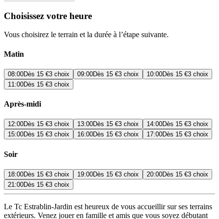
Choisissez votre heure
Vous choisirez le terrain et la durée à l’étape suivante.
Matin
08:00
Dès
15 €
3 choix
09:00
Dès
15 €
3 choix
10:00
Dès
15 €
3 choix
11:00
Dès
15 €
3 choix
Après-midi
12:00
Dès
15 €
3 choix
13:00
Dès
15 €
3 choix
14:00
Dès
15 €
3 choix
15:00
Dès
15 €
3 choix
16:00
Dès
15 €
3 choix
17:00
Dès
15 €
3 choix
Soir
18:00
Dès
15 €
3 choix
19:00
Dès
15 €
3 choix
20:00
Dès
15 €
3 choix
21:00
Dès
15 €
3 choix
Le Tc Estrablin-Jardin est heureux de vous accueillir sur ses terrains
extérieurs. Venez jouer en famille et amis que vous soyez débutant