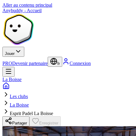
Aller au contenu principal
Anybuddy - Accueil
Jouer
PRO
Devenir partenaire
Connexion
fr
La Boisse
Les clubs
La Boisse
Esprit Padel La Boisse
Partager
Enregistrer