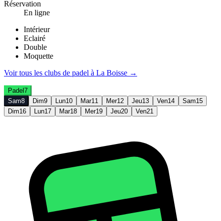
Réservation
En ligne
Intérieur
Eclairé
Double
Moquette
Voir tous les clubs de
padel
à
La Boisse
→
Padel
7
Sam
8
Dim
9
Lun
10
Mar
11
Mer
12
Jeu
13
Ven
14
Sam
15
Dim
16
Lun
17
Mar
18
Mer
19
Jeu
20
Ven
21