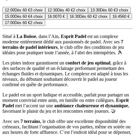
12:00
Dès
60 €
3 choix
12:30
Dès
40 €
2 choix
13:30
Dès
60 €
3 choix
15:00
Dès
60 €
4 choix
16:00
70 €
16:30
Dès
60 €
2 choix
16:45
60 €
17:00
Dès
60 €
2 choix
Situé à
La Boisse
, dans l’Ain,
Esprit Padel
est un complexe
moderne entièrement dédié aux passionnés de padel. Avec ses
7
terrains de padel intérieurs
, le club offre des conditions de jeu
idéales pour pratiquer toute l’année, à l’abri des intempéries. 🎾
Les pistes indoor garantissent un
confort de jeu optimal
, grâce à
des surfaces de qualité et un éclairage performant permettant des
échanges fluides et dynamiques. Le complexe est adapté à tous les
niveaux, du débutant souhaitant découvrir le padel au joueur
confirmé en quête de performance.
Le padel est un sport ludique et accessible, parfait pour partager un
moment convivial entre amis, en famille ou entre collègues.
Esprit
Padel
met l’accent sur une
ambiance chaleureuse et dynamique
,
favorisant le plaisir du jeu et les rencontres entre joueurs. 🤝
Avec ses
7 terrains
, le club offre une excellente disponibilité des
créneaux, facilitant l’organisation de vos parties, même en soirée ou
aux heures de forte affluence. C’est l’endroit idéal pour se dépenser,