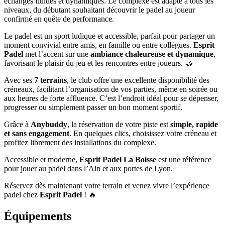
échanges fluides et dynamiques. Le complexe est adapté à tous les
niveaux, du débutant souhaitant découvrir le padel au joueur
confirmé en quête de performance.
Le padel est un sport ludique et accessible, parfait pour partager un
moment convivial entre amis, en famille ou entre collègues.
Esprit
Padel
met l’accent sur une
ambiance chaleureuse et dynamique
,
favorisant le plaisir du jeu et les rencontres entre joueurs. 🤝
Avec ses
7 terrains
, le club offre une excellente disponibilité des
créneaux, facilitant l’organisation de vos parties, même en soirée ou
aux heures de forte affluence. C’est l’endroit idéal pour se dépenser,
progresser ou simplement passer un bon moment sportif.
Grâce à
Anybuddy
, la réservation de votre piste est
simple, rapide
et sans engagement
. En quelques clics, choisissez votre créneau et
profitez librement des installations du complexe.
Accessible et moderne,
Esprit Padel La Boisse
est une référence
pour jouer au padel dans l’Ain et aux portes de Lyon.
Réservez dès maintenant votre terrain et venez vivre l’expérience
padel chez
Esprit Padel
! 🔥
Équipements