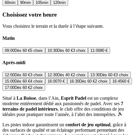
60
min
90
min
105
min
120
min
Choisissez votre heure
Vous choisirez le terrain et la durée à l’étape suivante.
Matin
09:00
Dès
60 €
5 choix
10:30
Dès
60 €
3 choix
11:00
80 €
Après-midi
12:00
Dès
60 €
3 choix
12:30
Dès
40 €
2 choix
13:30
Dès
60 €
3 choix
15:00
Dès
60 €
4 choix
16:00
70 €
16:30
Dès
60 €
2 choix
16:45
60 €
17:00
Dès
60 €
2 choix
Situé à
La Boisse
, dans l’Ain,
Esprit Padel
est un complexe
moderne entièrement dédié aux passionnés de padel. Avec ses
7
terrains de padel intérieurs
, le club offre des conditions de jeu
idéales pour pratiquer toute l’année, à l’abri des intempéries. 🎾
Les pistes indoor garantissent un
confort de jeu optimal
, grâce à
des surfaces de qualité et un éclairage performant permettant des