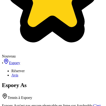
Nouveau
•
Espoey
Réserver
Avis
Espoey As
Tennis
à Espoey
Espoey As
n'est pas encore réservable en ligne sur Anybuddy.
C'est