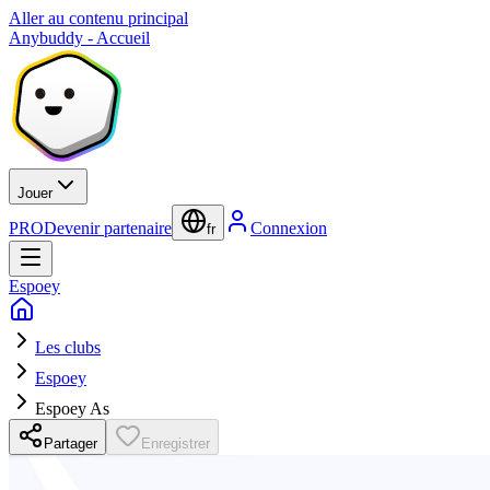
Aller au contenu principal
Anybuddy - Accueil
Jouer
PRO
Devenir partenaire
Connexion
fr
Espoey
Les clubs
Espoey
Espoey As
Partager
Enregistrer