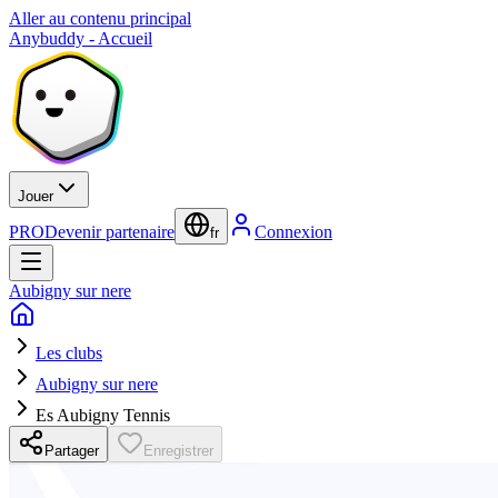
Aller au contenu principal
Anybuddy - Accueil
Jouer
PRO
Devenir partenaire
Connexion
fr
Aubigny sur nere
Les clubs
Aubigny sur nere
Es Aubigny Tennis
Partager
Enregistrer