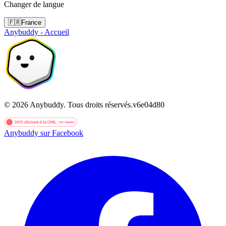
Changer de langue
🇫🇷
France
Anybuddy - Accueil
©
2026
Anybuddy.
Tous droits réservés.
v
6e04d80
Anybuddy sur Facebook