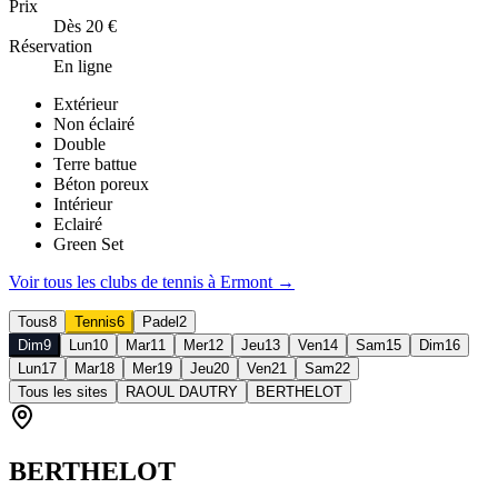
Prix
Dès 20 €
Réservation
En ligne
Extérieur
Non éclairé
Double
Terre battue
Béton poreux
Intérieur
Eclairé
Green Set
Voir tous les clubs de
tennis
à
Ermont
→
Tous
8
Tennis
6
Padel
2
Dim
9
Lun
10
Mar
11
Mer
12
Jeu
13
Ven
14
Sam
15
Dim
16
Lun
17
Mar
18
Mer
19
Jeu
20
Ven
21
Sam
22
Tous les sites
RAOUL DAUTRY
BERTHELOT
BERTHELOT