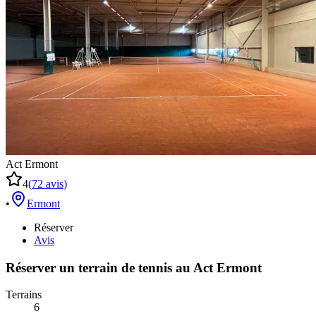
Act Ermont
4
(
72
avis
)
•
Ermont
Réserver
Avis
Réserver un terrain de
tennis
au
Act Ermont
Terrains
6