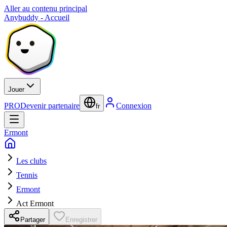
Aller au contenu principal
Anybuddy - Accueil
Jouer
PRO
Devenir partenaire
Connexion
fr
Ermont
Les clubs
Tennis
Ermont
Act Ermont
Partager
Enregistrer