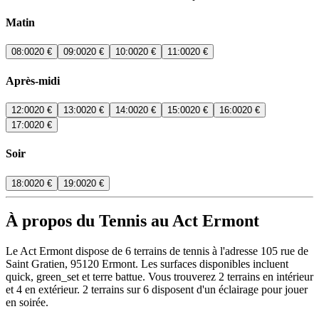
Matin
08:00
20 €
09:00
20 €
10:00
20 €
11:00
20 €
Après-midi
12:00
20 €
13:00
20 €
14:00
20 €
15:00
20 €
16:00
20 €
17:00
20 €
Soir
18:00
20 €
19:00
20 €
À propos du Tennis au Act Ermont
Le Act Ermont dispose de 6 terrains de tennis à l'adresse 105 rue de
Saint Gratien, 95120 Ermont. Les surfaces disponibles incluent
quick, green_set et terre battue. Vous trouverez 2 terrains en intérieur
et 4 en extérieur. 2 terrains sur 6 disposent d'un éclairage pour jouer
en soirée.