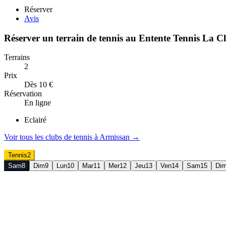
Réserver
Avis
Réserver un terrain de
tennis
au
Entente Tennis La C
Terrains
2
Prix
Dès 10 €
Réservation
En ligne
Eclairé
Voir tous les clubs de
tennis
à
Armissan
→
Tennis
2
Sam
8
Dim
9
Lun
10
Mar
11
Mer
12
Jeu
13
Ven
14
Sam
15
Di