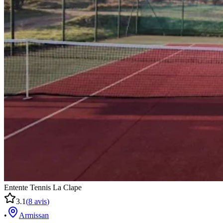
Entente Tennis La Clape
3.1
(
8
avis
)
•
Armissan