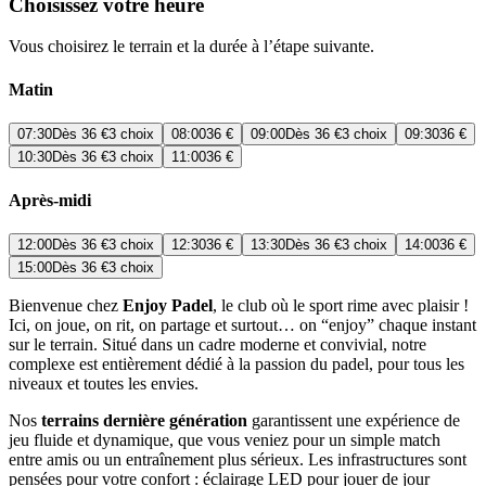
Choisissez votre heure
Vous choisirez le terrain et la durée à l’étape suivante.
Matin
07:30
Dès
36 €
3 choix
08:00
36 €
09:00
Dès
36 €
3 choix
09:30
36 €
10:30
Dès
36 €
3 choix
11:00
36 €
Après-midi
12:00
Dès
36 €
3 choix
12:30
36 €
13:30
Dès
36 €
3 choix
14:00
36 €
15:00
Dès
36 €
3 choix
Bienvenue chez
Enjoy Padel
, le club où le sport rime avec plaisir !
Ici, on joue, on rit, on partage et surtout… on “enjoy” chaque instant
sur le terrain. Situé dans un cadre moderne et convivial, notre
complexe est entièrement dédié à la passion du padel, pour tous les
niveaux et toutes les envies.
Nos
terrains dernière génération
garantissent une expérience de
jeu fluide et dynamique, que vous veniez pour un simple match
entre amis ou un entraînement plus sérieux. Les infrastructures sont
pensées pour votre confort : éclairage LED pour jouer de jour