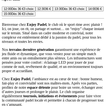
12:00
Dès
36 €
3 choix
12:30
36 €
13:30
Dès
36 €
3 choix
14:00
36 €
15:00
Dès
36 €
3 choix
Bienvenue chez
Enjoy Padel
, le club où le sport rime avec plaisir !
Ici, on joue, on rit, on partage et surtout… on “enjoy” chaque instant
sur le terrain. Situé dans un cadre moderne et convivial, notre
complexe est entièrement dédié à la passion du padel, pour tous les
niveaux et toutes les envies.
Nos
terrains dernière génération
garantissent une expérience de
jeu fluide et dynamique, que vous veniez pour un simple match
entre amis ou un entraînement plus sérieux. Les infrastructures sont
pensées pour votre confort : éclairage LED pour jouer de jour
comme de nuit, revêtement de qualité, et un environnement toujours
propre et accueillant.
Chez
Enjoy Padel
, l’ambiance est au cœur de tout : bonne humeur,
fair-play et convivialité sont nos maîtres-mots. Après vos parties,
profitez de notre
espace détente
pour boire un verre, échanger avec
d’autres joueurs et prolonger le plaisir. Le club organise
régulièrement
tournois, initiations et événements
pour faire vivre
la communauté padel locale et permettre à chacun de progresser tout
en s’amusant.