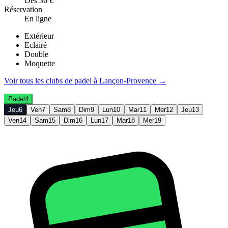
Dès 36 €
Réservation
En ligne
Extérieur
Eclairé
Double
Moquette
Voir tous les clubs de
padel
à
Lançon-Provence
→
Padel
4
Jeu
6
Ven
7
Sam
8
Dim
9
Lun
10
Mar
11
Mer
12
Jeu
13
Ven
14
Sam
15
Dim
16
Lun
17
Mar
18
Mer
19