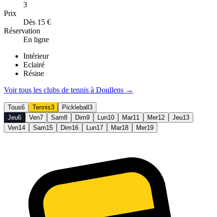
3
Prix
Dès 15 €
Réservation
En ligne
Intérieur
Eclairé
Résine
Voir tous les clubs de
tennis
à
Doullens
→
Tous
6
Tennis
3
Pickleball
3
Jeu
6
Ven
7
Sam
8
Dim
9
Lun
10
Mar
11
Mer
12
Jeu
13
Ven
14
Sam
15
Dim
16
Lun
17
Mar
18
Mer
19