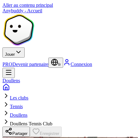
Aller au contenu principal
Anybuddy - Accueil
Jouer
PRO
Devenir partenaire
Connexion
fr
Doullens
Les clubs
Tennis
Doullens
Doullens Tennis Club
Partager
Enregistrer