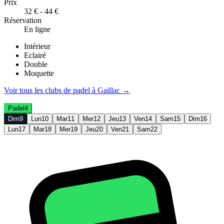
Prix
32 € - 44 €
Réservation
En ligne
Intérieur
Eclairé
Double
Moquette
Voir tous les clubs de
padel
à
Gaillac
→
Padel
4
Dim
9
Lun
10
Mar
11
Mer
12
Jeu
13
Ven
14
Sam
15
Dim
16
Lun
17
Mar
18
Mer
19
Jeu
20
Ven
21
Sam
22