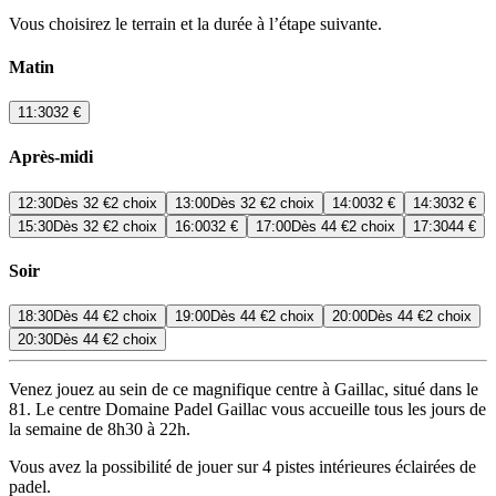
Vous choisirez le terrain et la durée à l’étape suivante.
Matin
11:30
32 €
Après-midi
12:30
Dès
32 €
2 choix
13:00
Dès
32 €
2 choix
14:00
32 €
14:30
32 €
15:30
Dès
32 €
2 choix
16:00
32 €
17:00
Dès
44 €
2 choix
17:30
44 €
Soir
18:30
Dès
44 €
2 choix
19:00
Dès
44 €
2 choix
20:00
Dès
44 €
2 choix
20:30
Dès
44 €
2 choix
Venez jouez au sein de ce magnifique centre à Gaillac, situé dans le
81. Le centre Domaine Padel Gaillac vous accueille tous les jours de
la semaine de 8h30 à 22h.
Vous avez la possibilité de jouer sur 4 pistes intérieures éclairées de
padel.