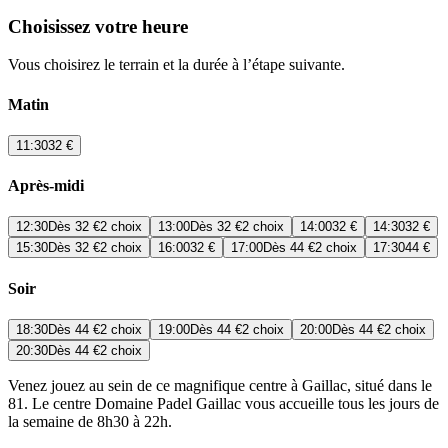
Choisissez votre heure
Vous choisirez le terrain et la durée à l’étape suivante.
Matin
11:30
32 €
Après-midi
12:30
Dès
32 €
2 choix
13:00
Dès
32 €
2 choix
14:00
32 €
14:30
32 €
15:30
Dès
32 €
2 choix
16:00
32 €
17:00
Dès
44 €
2 choix
17:30
44 €
Soir
18:30
Dès
44 €
2 choix
19:00
Dès
44 €
2 choix
20:00
Dès
44 €
2 choix
20:30
Dès
44 €
2 choix
Venez jouez au sein de ce magnifique centre à Gaillac, situé dans le
81. Le centre Domaine Padel Gaillac vous accueille tous les jours de
la semaine de 8h30 à 22h.