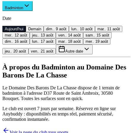
Badminton
Date
Aujourd'hui
Demain
dim.. 9 août
lun.. 10 août
mar.. 11 août
mer.. 12 août
jeu.. 13 août
ven.. 14 août
sam.. 15 août
dim.. 16 août
lun.. 17 août
mar.. 18 août
mer.. 19 août
jeu.. 20 août
ven.. 21 août
Autre date
À propos du Badminton au Domaine Des
Barons De La Chasse
Le Domaine Des Barons De La Chasse dispose de 1 terrain de
badminton à l'adresse D37 Route de Saint Ambroix, 30580
Bouquet. Toutes les surfaces sont en quick.
Le club est ouvert 7 jours par semaine. Réservez en ligne sur
Anybuddy : disponibilités en temps réel, paiement sécurisé,
confirmation instantanée.
Voir la page du club tous sports