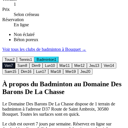
1
Prix
Selon créneau
Réservation
En ligne
Non éclairé
Béton poreux
Voir tous les clubs de
badminton
à
Bouquet
→
Tous
2
Tennis
1
Badminton
1
Ven
7
Sam
8
Dim
9
Lun
10
Mar
11
Mer
12
Jeu
13
Ven
14
Sam
15
Dim
16
Lun
17
Mar
18
Mer
19
Jeu
20
À propos du Badminton au Domaine Des
Barons De La Chasse
Le Domaine Des Barons De La Chasse dispose de 1 terrain de
badminton à l'adresse D37 Route de Saint Ambroix, 30580
Bouquet. Toutes les surfaces sont en quick.
Le club est ouvert 7 jours par semaine. Réservez en ligne sur