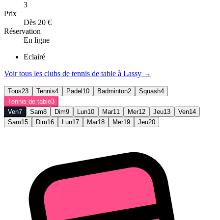
3
Prix
Dès 20 €
Réservation
En ligne
Eclairé
Voir tous les clubs de
tennis de table
à
Lassy
→
Tous
23
Tennis
4
Padel
10
Badminton
2
Squash
4
Tennis de table
3
Ven
7
Sam
8
Dim
9
Lun
10
Mar
11
Mer
12
Jeu
13
Ven
14
Sam
15
Dim
16
Lun
17
Mar
18
Mer
19
Jeu
20