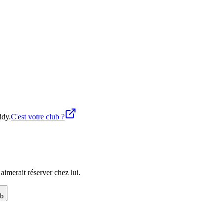
ddy.
C'est votre club ?
imerait réserver chez lui.
ub