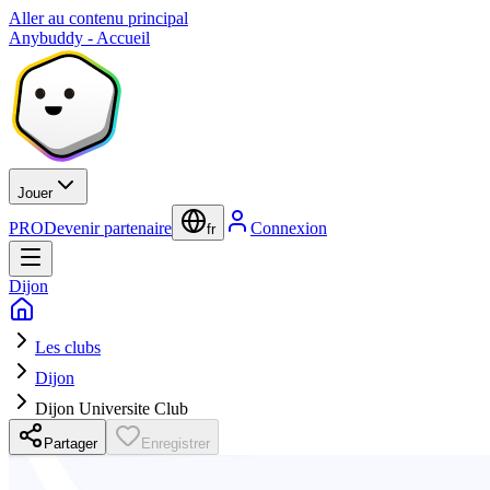
Aller au contenu principal
Anybuddy - Accueil
Jouer
PRO
Devenir partenaire
Connexion
fr
Dijon
Les clubs
Dijon
Dijon Universite Club
Partager
Enregistrer