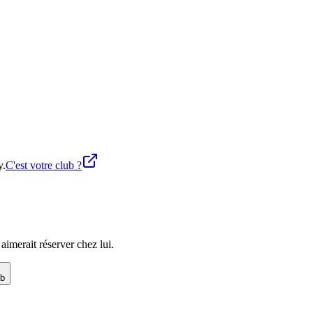
y.
C'est votre club ?
imerait réserver chez lui.
ub