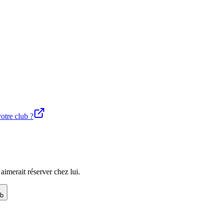
votre club ?
imerait réserver chez lui.
ub