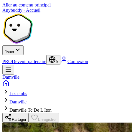
Aller au contenu principal
Anybuddy - Accueil
Jouer
PRO
Devenir partenaire
Connexion
fr
Damville
Les clubs
Damville
Damville Tc De L Iton
Partager
Enregistrer