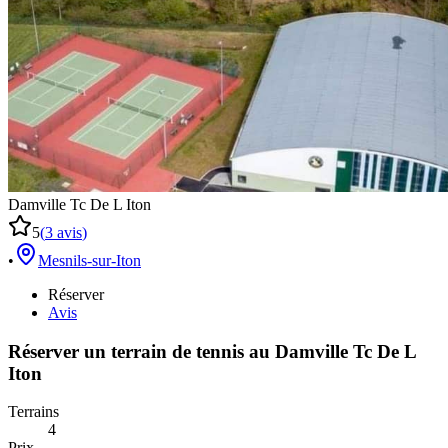
Damville Tc De L Iton
5
(
3
avis
)
•
Mesnils-sur-Iton
Réserver
Avis
Réserver un terrain de
tennis
au
Damville Tc De L
Iton
Terrains
4
Prix