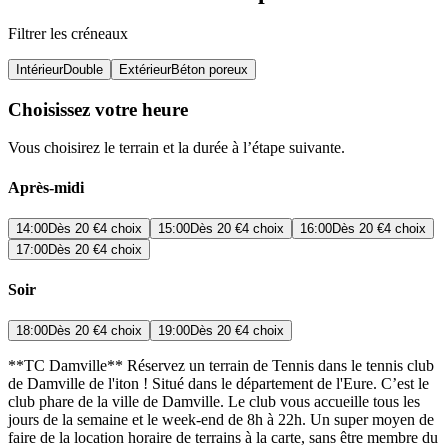
Filtrer les créneaux
Intérieur
Double
Extérieur
Béton poreux
Choisissez votre heure
Vous choisirez le terrain et la durée à l’étape suivante.
Après-midi
14:00
Dès
20 €
4 choix
15:00
Dès
20 €
4 choix
16:00
Dès
20 €
4 choix
17:00
Dès
20 €
4 choix
Soir
18:00
Dès
20 €
4 choix
19:00
Dès
20 €
4 choix
**TC Damville** Réservez un terrain de Tennis dans le tennis club
de Damville de l'iton ! Situé dans le département de l'Eure. C’est le
club phare de la ville de Damville. Le club vous accueille tous les
jours de la semaine et le week-end de 8h à 22h. Un super moyen de
faire de la location horaire de terrains à la carte, sans être membre du