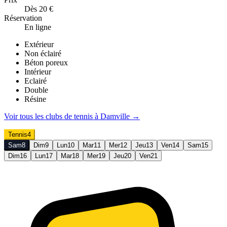
Dès 20 €
Réservation
En ligne
Extérieur
Non éclairé
Béton poreux
Intérieur
Eclairé
Double
Résine
Voir tous les clubs de
tennis
à
Damville
→
Tennis
4
Sam
8
Dim
9
Lun
10
Mar
11
Mer
12
Jeu
13
Ven
14
Sam
15
Dim
16
Lun
17
Mar
18
Mer
19
Jeu
20
Ven
21