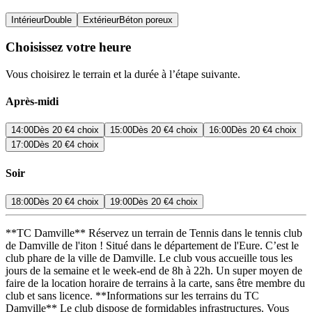
Intérieur
Double
Extérieur
Béton poreux
Choisissez votre heure
Vous choisirez le terrain et la durée à l’étape suivante.
Après-midi
14:00
Dès
20 €
4 choix
15:00
Dès
20 €
4 choix
16:00
Dès
20 €
4 choix
17:00
Dès
20 €
4 choix
Soir
18:00
Dès
20 €
4 choix
19:00
Dès
20 €
4 choix
**TC Damville** Réservez un terrain de Tennis dans le tennis club
de Damville de l'iton ! Situé dans le département de l'Eure. C’est le
club phare de la ville de Damville. Le club vous accueille tous les
jours de la semaine et le week-end de 8h à 22h. Un super moyen de
faire de la location horaire de terrains à la carte, sans être membre du
club et sans licence. **Informations sur les terrains du TC
Damville** Le club dispose de formidables infrastructures. Vous