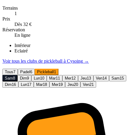
Terrains
1
Prix
Dès 32 €
Réservation
En ligne
Intérieur
Eclairé
Voir tous les clubs de
pickleball
à
Cysoing
→
Tous
7
Padel
6
Pickleball
1
Sam
8
Dim
9
Lun
10
Mar
11
Mer
12
Jeu
13
Ven
14
Sam
15
Dim
16
Lun
17
Mar
18
Mer
19
Jeu
20
Ven
21