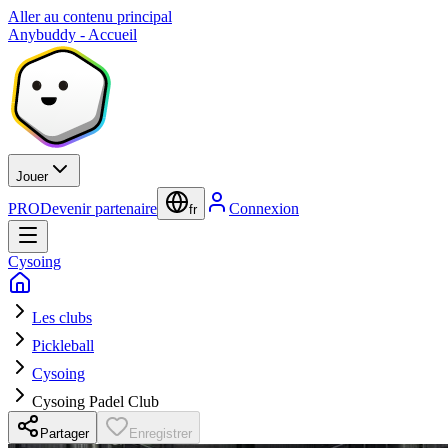
Aller au contenu principal
Anybuddy - Accueil
Jouer
PRO
Devenir partenaire
Connexion
fr
Cysoing
Les clubs
Pickleball
Cysoing
Cysoing Padel Club
Partager
Enregistrer