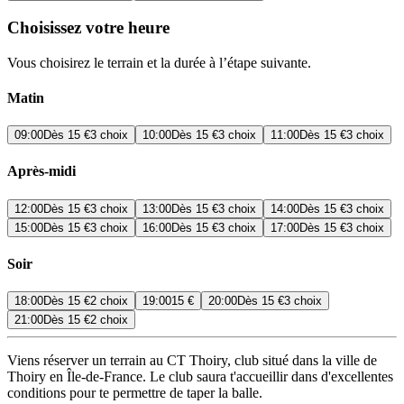
Choisissez votre heure
Vous choisirez le terrain et la durée à l’étape suivante.
Matin
09:00
Dès
15 €
3 choix
10:00
Dès
15 €
3 choix
11:00
Dès
15 €
3 choix
Après-midi
12:00
Dès
15 €
3 choix
13:00
Dès
15 €
3 choix
14:00
Dès
15 €
3 choix
15:00
Dès
15 €
3 choix
16:00
Dès
15 €
3 choix
17:00
Dès
15 €
3 choix
Soir
18:00
Dès
15 €
2 choix
19:00
15 €
20:00
Dès
15 €
3 choix
21:00
Dès
15 €
2 choix
Viens réserver un terrain au CT Thoiry, club situé dans la ville de
Thoiry en Île-de-France. Le club saura t'accueillir dans d'excellentes
conditions pour te permettre de taper la balle.