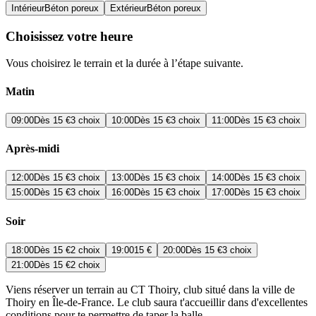
Intérieur
Béton poreux
Extérieur
Béton poreux
Choisissez votre heure
Vous choisirez le terrain et la durée à l’étape suivante.
Matin
09:00
Dès
15 €
3 choix
10:00
Dès
15 €
3 choix
11:00
Dès
15 €
3 choix
Après-midi
12:00
Dès
15 €
3 choix
13:00
Dès
15 €
3 choix
14:00
Dès
15 €
3 choix
15:00
Dès
15 €
3 choix
16:00
Dès
15 €
3 choix
17:00
Dès
15 €
3 choix
Soir
18:00
Dès
15 €
2 choix
19:00
15 €
20:00
Dès
15 €
3 choix
21:00
Dès
15 €
2 choix
Viens réserver un terrain au CT Thoiry, club situé dans la ville de
Thoiry en Île-de-France. Le club saura t'accueillir dans d'excellentes
conditions pour te permettre de taper la balle.