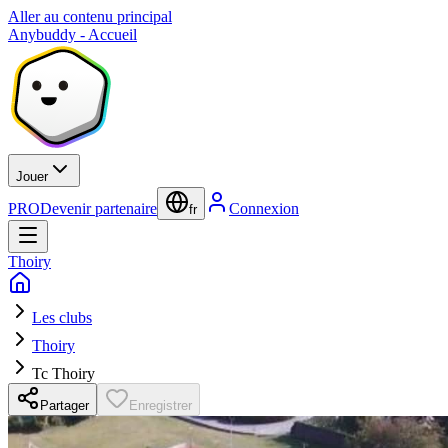
Aller au contenu principal
Anybuddy - Accueil
Jouer
PRO
Devenir partenaire
Connexion
fr
Thoiry
Les clubs
Thoiry
Tc Thoiry
Partager
Enregistrer