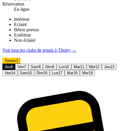
Réservation
En ligne
Intérieur
Eclairé
Béton poreux
Extérieur
Non éclairé
Voir tous les clubs de
tennis
à
Thoiry
→
Tennis
3
Jeu
6
Ven
7
Sam
8
Dim
9
Lun
10
Mar
11
Mer
12
Jeu
13
Ven
14
Sam
15
Dim
16
Lun
17
Mar
18
Mer
19