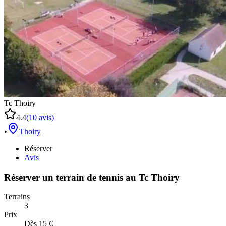
Tc Thoiry
4.4
(
10
avis
)
•
Thoiry
Réserver
Avis
Réserver un terrain de
tennis
au
Tc Thoiry
Terrains
3
Prix
Dès 15 €